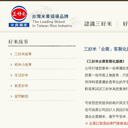
三好米「企業」客製化
三好米故事
《三好米企業客製化服務》
稻米小故事
公司行號想要有一份
專屬於
生活好米
想要一份市面上無販售，只
拜拜時需要屬於貴單位的平
創意好米
歡迎來試試三好米為您量身
提問解惑
可依照您所提供的相片與文
也可由貴公司設計人員設計
適合企業贈米、廟宇平安米、
※ 企業訂製需由專門業務為