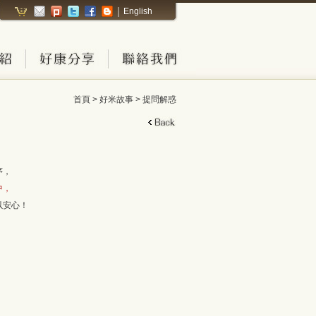
English
│
首頁 > 好米故事 > 提問解惑
序，
中，
以安心！