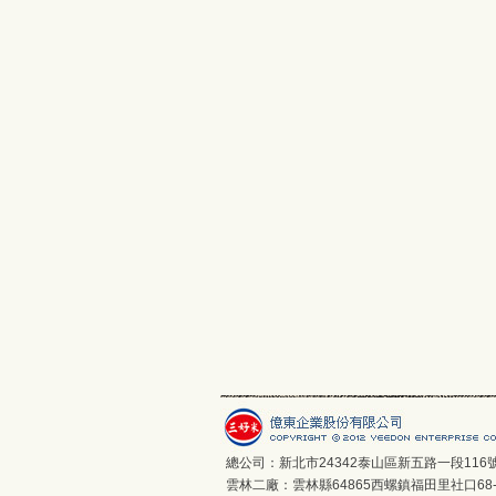
總公司：新北市24342泰山區新五路一段116
雲林二廠：雲林縣64865西螺鎮福田里社口68-