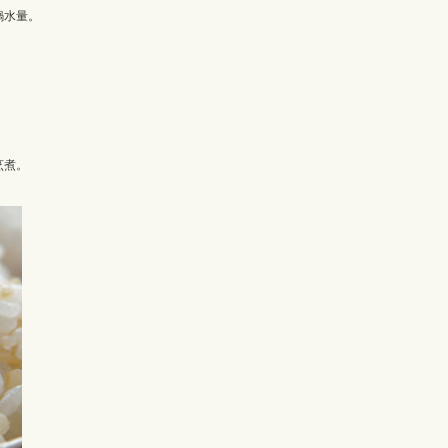
鍋水量。
烹煮。