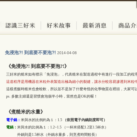
免浸泡?! 到底要不要泡?!
2014-04-08
《免浸泡?! 到底要不要泡?!》
三好米的糙米如有標示「免浸泡」，代表糙米在製造過程中有進行一段加工的程
這道程序是用機器在米粒外表製造出極為細小的裂縫，讓水分較容易滲透到米粒
這樣煮飯時糙米也會較軟，所以並不是加了什麼奇怪的化學物質在裡頭，大家可
ps. 多數主婦還是習慣會泡個半小時，當然也是OK的喔！
《煮糙米的水量》
電子鍋：
米與水的比例約為１：1.5
（依照電子內鍋刻度即可）
電鍋：
米與水的比例為１：1.2~1.5 （一杯米搭配1.2至1.5杯水）
外鍋則是1.5杯水（外鍋水量多，則烹煮時間較長）