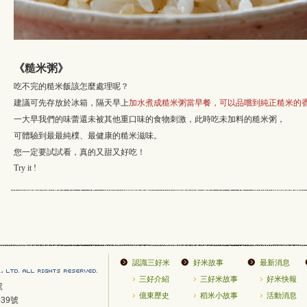
《糙米粥》
吃不完的糙米飯該怎麼處理呢？
建議可先存放於冰箱，隔天早上
加水煮成糙米粥當早餐，可以品嚐到純正糙米的
一大早我們的味蕾還未被其他重口味的食物刺激，此時吃未加料的糙米粥，
可體驗到最最純樸、最健康的糙米滋味。
您一定要試試看，真的又甜又好吃！
Try it !
認識三好米
好米故事
最新消息
三好介紹
三好米故事
好米快報
號
億東歷史
稻米小故事
活動消息
39號