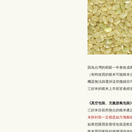
因為台灣的稻穀一年會收成
（有時候買的糙米可能根本沒
機器無法篩選掉這些微綠但
三好米的糙米上市前皆會經
《真空包裝、充氮脫氧包裝
三好米目前所推出的糙米產
未拆封前一定都是如方塊般
如果您購買前發現包裝是軟
糙米買回家拆封後建議存放