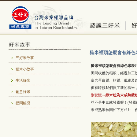
糙米裡頭怎麼會有綠色米
三好米故事
糙米裡頭怎麼會有綠色米粒?
稻米小故事
田間收穫的稻穀，經過加工
生活好米
富含蛋白質、脂質、纖維及
但有時候我們買了新的糙米，
創意好米
別驚慌～
綠米粒為未成熟穀
並不是中毒或發霉喔！(發霉
提問解惑
未成熟米粒圖如下方相片，