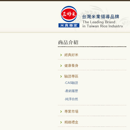
經典好米
健康養身
驗證專區
‧
CAS驗證
‧
產銷履歷
‧
純淨自然
專業市場
精緻禮盒