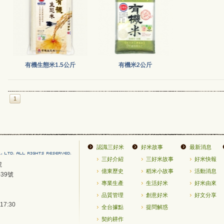
有機生態米1.5公斤
有機米2公斤
1
認識三好米
好米故事
最新消息
三好介紹
三好米故事
好米快報
號
億東歷史
稻米小故事
活動消息
39號
專業生產
生活好米
好米由來
品質管理
創意好米
好文分享
7:30
全台據點
提問解惑
契約耕作